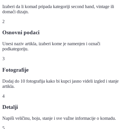
Izaberi da li komad pripada kategoriji second hand, vintage ili
domaći dizajn.
2
Osnovni podaci
Unesi naziv artikla, izaberi kome je namenjen i označi
podkategoriju.
3
Fotografije
Dodaj do 10 fotografija kako bi kupci jasno videli izgled i stanje
artikla.
4
Detalji
Napiši veličinu, boju, stanje i sve važne informacije o komadu.
5