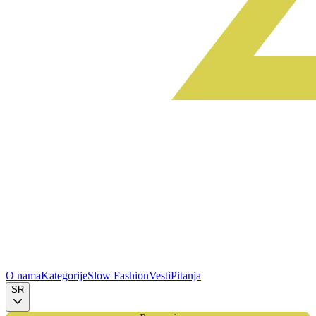
O nama
Kategorije
Slow Fashion
Vesti
Pitanja
SR