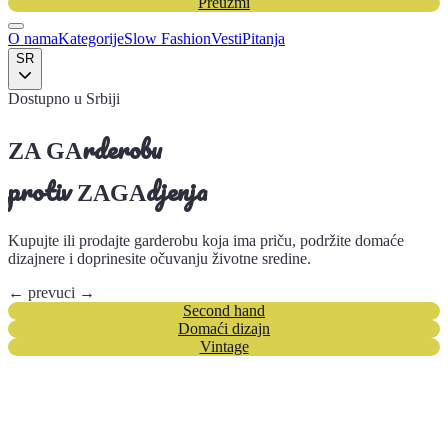
Preuzmi
O nama
Kategorije
Slow Fashion
Vesti
Pitanja
SR
Dostupno u Srbiji
rderobu
ZA
GA
protiv
djenja
ZAGA
Kupujte ili prodajte garderobu koja ima priču, podržite domaće
dizajnere i doprinesite očuvanju životne sredine.
← prevuci →
Second hand
Domaći dizajn
Vintage