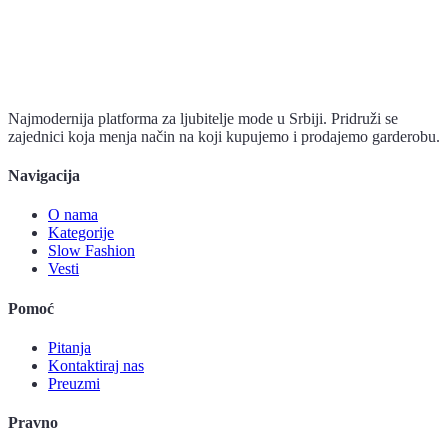
Najmodernija platforma za ljubitelje mode u Srbiji. Pridruži se
zajednici koja menja način na koji kupujemo i prodajemo garderobu.
Navigacija
O nama
Kategorije
Slow Fashion
Vesti
Pomoć
Pitanja
Kontaktiraj nas
Preuzmi
Pravno