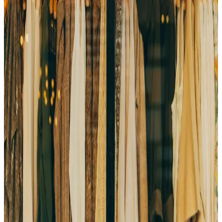
Vintage
Vintage komadi nose duh prošlih vremena i kvalitet koji se ne
ponavlja. Izaberi garderobu sa karakterom i istorijom.
Saznaj više