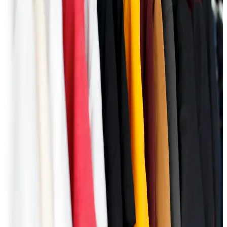
Domaći dizajn
Autentično, promišljeno, lokalno. Otkrij radove domaćih dizajnera
koji stvaraju u manjim serijama, sa pažnjom prema detaljima,
kvalitetu i dugotrajnosti.
Saznaj više