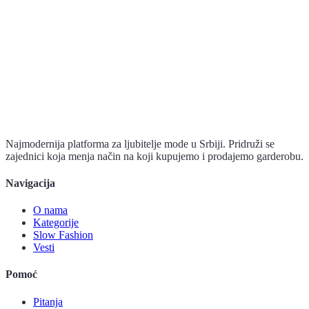
Najmodernija platforma za ljubitelje mode u Srbiji. Pridruži se
zajednici koja menja način na koji kupujemo i prodajemo garderobu.
Navigacija
O nama
Kategorije
Slow Fashion
Vesti
Pomoć
Pitanja