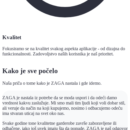
Kvalitet
Fokusiramo se na kvalitet svakog aspekta aplikacije - od dizajna do
funkcionalnosti. Zadovoljstvo naših korisnika je naš prioritet.
Kako je sve počelo
Naša priča o tome kako je ZAGA nastala i gde idemo.
ZAGA je nastala iz potrebe da se moda uspori i da odeći damo
vrednost kakvu zaslužuje. Mi smo mali tim ljudi koji voli dobar stil,
ali veruje da način na koji kupujemo, nosimo i odbacujemo odeću
ima stvaran uticaj na svet oko nas.
Svake godine tone kvalitetne garderobe završe zaboravljene ili
odbačene, iako još uvek imaju šta da ponude. ZAGA je naš odgovor