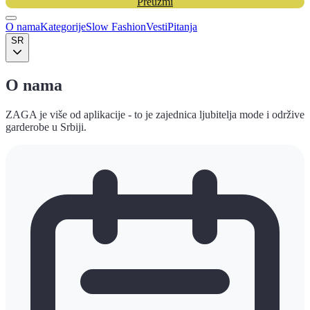
Preuzmi
O nama
Kategorije
Slow Fashion
Vesti
Pitanja
SR
O nama
ZAGA je više od aplikacije - to je zajednica ljubitelja mode i održive
garderobe u Srbiji.