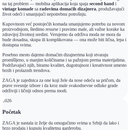
na taj problem — mobilna aplikacija koja spaja
second hand
i
vintage komade
sa
radovima domaćih dizajnera
, produžavajući
život odeći i smanjujući nepotrebnu potrošnju.
Kupovinom već postojećih komada smanjujemo potrebu za novom
proizvodnjom, štedimo resurse i pravimo male, ali važne korake ka
zdravijoj životnoj sredini. Verujemo da održiva moda ne mora da
bude dosadna, skupa ili komplikovana — ona može biti lična, lepa i
dostupna svima.
Posebno mesto dajemo domaćim dizajnerima koji stvaraju
promišljeno, u manjim količinama i sa pažnjom prema materijalima.
Podržavajući njih, biramo kvalitet, dugotrajnost i kreativnost umesto
brzih i prolaznih trendova.
ZAGA je zajednica za one koji žele da nose odeću sa pričom, da
prave svesnije izbore i da kroz male svakodnevne odluke grade
održiviji i ličniji odnos prema modi.
2026
Početak
ZAGA je nastala iz želje da omogućimo svima u Srbiji da lako i
brzo prodaju i kupuju kvalitetnu garderobu.