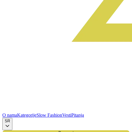
O nama
Kategorije
Slow Fashion
Vesti
Pitanja
SR