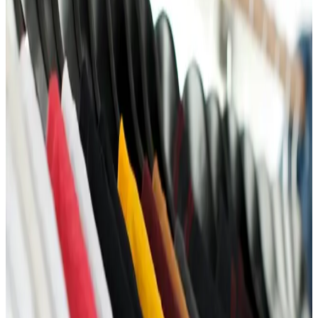
Domaći dizajn
Autentično, promišljeno, lokalno. Otkrij radove domaćih dizajnera
koji stvaraju u manjim serijama, sa pažnjom prema detaljima,