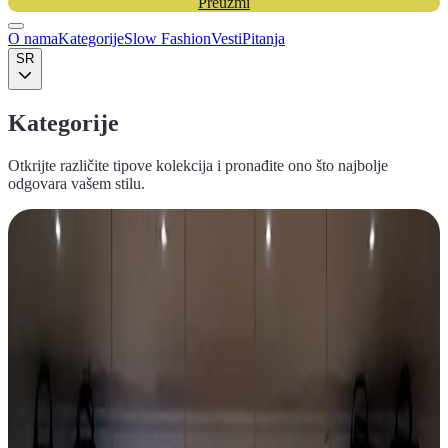
Preuzmi
O nama
Kategorije
Slow Fashion
Vesti
Pitanja
SR
Kategorije
Otkrijte različite tipove kolekcija i pronađite ono što najbolje
odgovara vašem stilu.