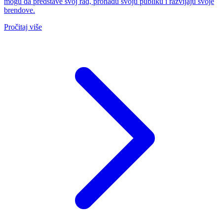
mogu da predstave svoj rad, pronađu svoju publiku i razvijaju svoje
brendove.
Pročitaj više