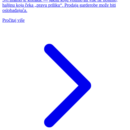
haljinu koja čeka „pravu priliku“. Prodaja garderobe može biti
oslobađajuća.
Pročitaj više