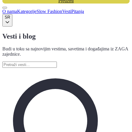
Preuzmi
O nama
Kategorije
Slow Fashion
Vesti
Pitanja
SR
Vesti i blog
Budi u toku sa najnovijim vestima, savetima i događajima iz ZAGA
zajednice.