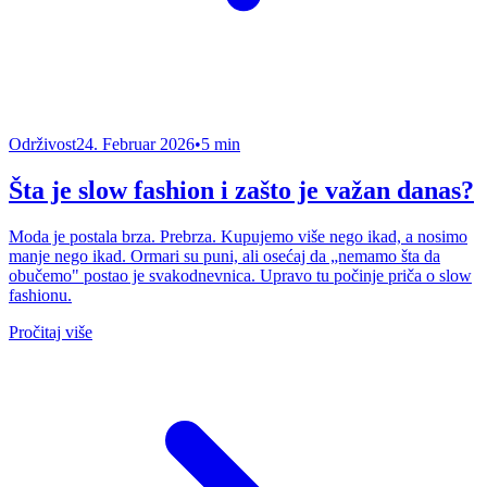
Održivost
24. Februar 2026
•
5 min
Šta je slow fashion i zašto je važan danas?
Moda je postala brza. Prebrza. Kupujemo više nego ikad, a nosimo
manje nego ikad. Ormari su puni, ali osećaj da „nemamo šta da
obučemo" postao je svakodnevnica. Upravo tu počinje priča o slow
fashionu.
Pročitaj više