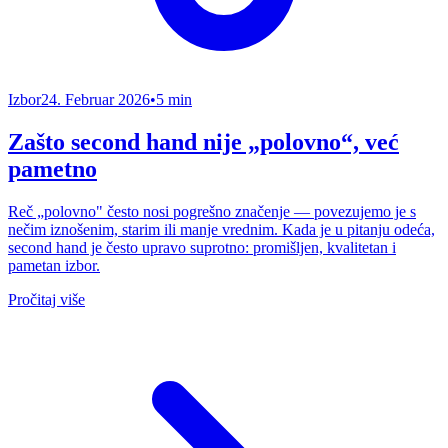
Izbor
24. Februar 2026
•
5 min
Zašto second hand nije „polovno“, već
pametno
Reč „polovno" često nosi pogrešno značenje — povezujemo je s
nečim iznošenim, starim ili manje vrednim. Kada je u pitanju odeća,
second hand je često upravo suprotno: promišljen, kvalitetan i
pametan izbor.
Pročitaj više