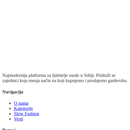
Najmodernija platforma za ljubitelje mode u Srbiji. Pridruži se
zajednici koja menja način na koji kupujemo i prodajemo garderobu.
Navigacija
O nama
Kategorije
Slow Fashion
Vesti