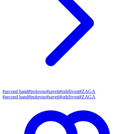
#
second hand
#
polovno
#
saveti
#
održivost
#
ZAGA
#
second hand
#
polovno
#
saveti
#
održivost
#
ZAGA