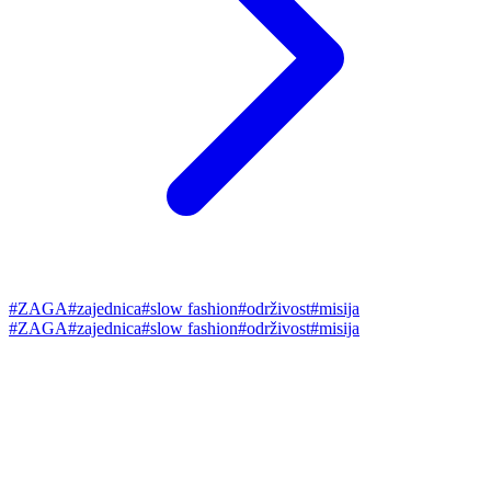
#
ZAGA
#
zajednica
#
slow fashion
#
održivost
#
misija
#
ZAGA
#
zajednica
#
slow fashion
#
održivost
#
misija