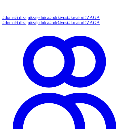
#
domaći dizajn
#
zajednica
#
održivost
#
kreatori
#
ZAGA
#
domaći dizajn
#
zajednica
#
održivost
#
kreatori
#
ZAGA