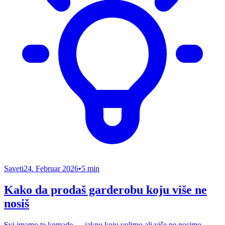
Saveti
24. Februar 2026
•
5 min
Kako da prodaš garderobu koju više ne
nosiš
Svi imamo te komade — jaknu koju volimo ali više ne nosimo,