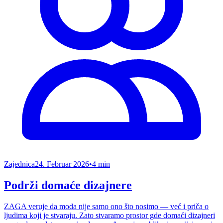
Zajednica
24. Februar 2026
•
4 min
Podrži domaće dizajnere
ZAGA veruje da moda nije samo ono što nosimo — već i priča o
ljudima koji je stvaraju. Zato stvaramo prostor gde domaći dizajneri