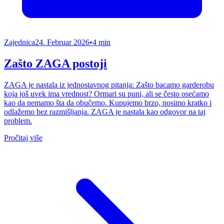
Zajednica
24. Februar 2026
•
4 min
Zašto ZAGA postoji
ZAGA je nastala iz jednostavnog pitanja: Zašto bacamo garderobu
koja još uvek ima vrednost? Ormari su puni, ali se često osećamo
kao da nemamo šta da obučemo. Kupujemo brzo, nosimo kratko i
odlažemo bez razmišljanja. ZAGA je nastala kao odgovor na taj
problem.
Pročitaj više